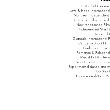
Festival of Cinema
Love & Hope International
Montreal Independent F
Festival du film merveil
New renaissance Film 
Independant Star Fi
Inspired 
Glendale International F
Canberra Short Film 
Lisula Cinemusica
Romance & Relationsh
MegaFlix Film Awar
New York Internation
Experimental dance and mu
Top Shorts
Cinema WorldFest Awa