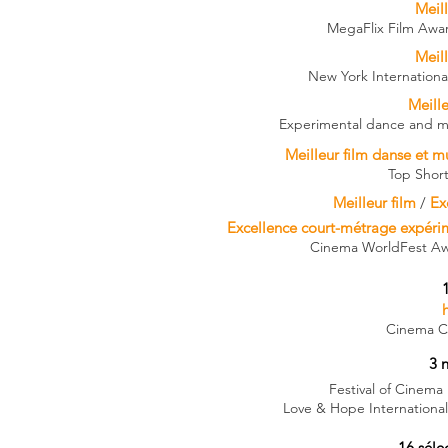
Meil
MegaFlix Film Awar
Meil
New York Internationa
Meille
Experimental dance and mu
Meilleur film danse et m
Top Shorts
Meilleur film
/
Ex
Excellence court-métrage expér
Cinema WorldFest Awa
Cinema Car
3 
Festival of Cinema
Love & Hope International
16 sélec