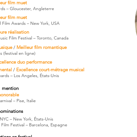
leur film muet
ds – Gloucester, Angleterre
leur film muet
l Film Awards – New York, USA​​
ure réalisation
sic Film Festival – Toronto, Canada
usique
/
Meilleur film romantique
 (festival en ligne)
cellence duo performance
imental
/
Excellence court-métrage musical
rds – Los Angeles, États-Unis
1 mention
honorable
nival – Pise, Italie
nominations
 NYC – New York, États-Unis
 Film Festival – Barcelona, Espagne
tions en festival