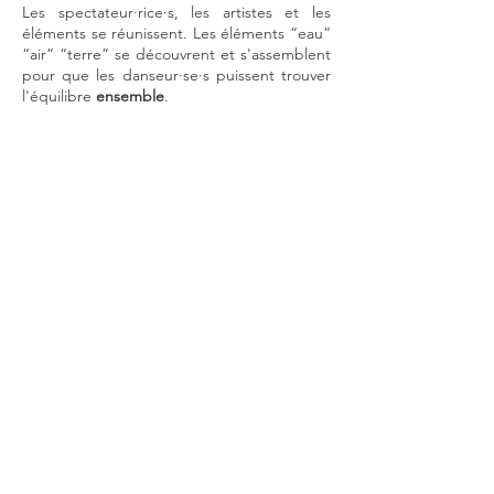
Les spectateur·
rice·
s, les artistes et les
éléments se réunissent. Les éléments “eau”
“air” “terre” se découvrent et s'assemblent
pour que les danseur·se·s puissent trouver
l'équilibre
ensemble
.
Tout comme les solos et chemins, le trio
est
modulable
:
Choisissez le format qui vous correspond,
pour une
représentation sur mesure
.
Format circulaire
avec ou sans décor en
lisière de l'espace scénique
Espace scénique nécessaire : cercle de 6