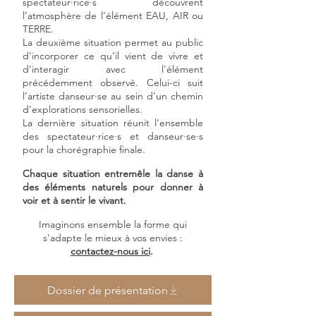
spectateur·rice·s découvrent
l’atmosphère de l’élément EAU, AIR ou
TERRE.
La deuxième situation permet au public
d’incorporer ce qu’il vient de vivre et
d’interagir avec l'élément
précédemment observé. Celui-ci suit
l’artiste danseur·se au sein d’un chemin
d’explorations sensorielles.
La dernière situation réunit l’ensemble
des spectateur·rice·s et danseur·se·s
pour la chorégraphie finale.
Chaque sit
uation entremêle la danse à
des éléments naturels pour donner à
voir et à sentir le vivant.
Imagi
nons ensemble la forme qui
s'adapte le mieux à vos envies :
contactez-nous ici
.
Dossier de présentation