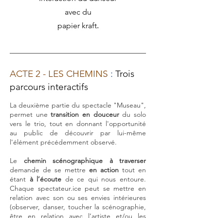
avec du
papier kraft
.
ACTE 2 - LES CHEMINS
:
Trois
parcours interactifs
La deuxième partie du spectacle "Muse
au",
permet une
tr
ansition en douceur
du solo
vers le trio, tout en donnant l'opportunité
au public de découvrir par lui-même
l'élément précédemment observé.
Le
chemin scénographique
à traverser
demande de se mettre
en action
tout en
étant
à l’écoute
de ce qui nous entoure.
Chaque spectateur.ice peut se mettre en
relation avec son ou ses envies intérieures
(observer, danser, toucher la scénographie,
être en relation avec l’artiste et/ou les