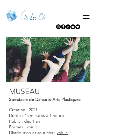
MUSEAU
Spectacle de D
ans
e & Arts Plastiques
Création : 2021
Durée : 45 minutes
à 1 heure
Public :
dès 1 an
Formes :
voir ici
Distribution et soutiens :
voir ici