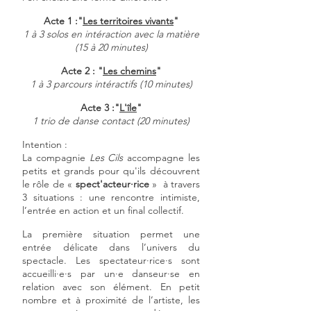
Acte 1 :"
Les territoires vivants
"
1 à 3 solos en intéraction ave
c la matière
(15 à 20 minutes)
Acte 2 : "
Les chemins
"
1 à 3 parcours intéractifs (10 minutes)
Acte 3 :"
L'île
"
1 trio de danse contact (20 minutes)
Intention :
La compagnie
Les Cils
accompagne les
petits et grands pour qu'ils découvrent
le rôle de «
spect'acteur·rice
» à travers
3 situations : une rencontre intimiste,
l’entrée en action et un final collectif.
La première situation permet une
entrée délicate dans l’univers du
spectacle. Les spectateur·rice·s sont
accueilli·e·s par un·e danseur·se en
relation avec son élément. En petit
nombre et à proximité de l’artiste, les