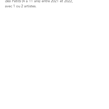
des Petits
(4 à 11 ans) entre 2021 et 2022,
avec 1 ou 2 artistes.
Les enfants ont expérimenté les 4
thématiques "
P'tits Museaux
" en intérieur
et en extérieur et ont assisté à des
représentations d'extraits du spectacle
"
Museau
" in situ.
Dans les
centres de loisirs
(Champigny-sur-Marne), grâce au
dispositif
Les Cités Éducatives